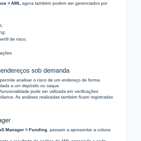
nce > AML
agora também podem ser gerenciados por
s;
ng;
rfil de risco;
cações.
e endereços sob demanda
permite analisar o risco de um endereço de forma
culada a um depósito ou saque.
 funcionalidade pode ser utilizada em verificações
liance. As análises realizadas também ficam registradas
ager
aS Manager > Funding
, passam a apresentar a coluna