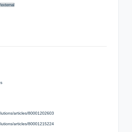
n/external
rs
solutions/articles/80001202603
solutions/articles/80001215224