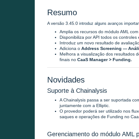
Resumo
A versão 3.45.0
introduz alguns avanços
importa
Amplia os recursos do módulo AML com
Disponibiliza por API todos os controles
Introduz um novo resultado de avaliaçã
Adiciona o
Address Screening — Anál
Melhora a visualização dos resultados 
finais no
CaaS Manager > Funding.
Novidades
Suporte à Chainalysis
A Chainalysis passa a ser suportada c
juntamente com a Elliptic.
O provedor poderá ser utilizado nos flux
saques e operações de Funding no Ca
Gerenciamento do módulo AML p