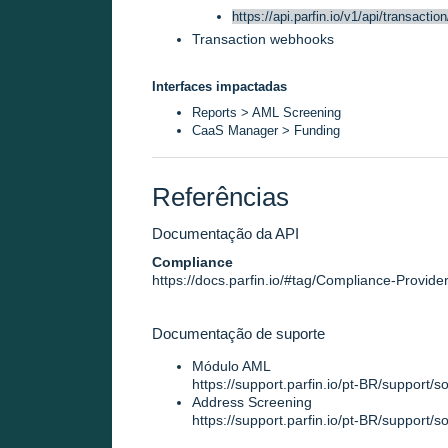
https://api.parfin.io/v1/api/transactio
Transaction webhooks
Interfaces impactadas
Reports > AML Screening
CaaS Manager > Funding
Referências
Documentação da API
Compliance
https://docs.parfin.io/#tag/Compliance-Provide
Documentação de suporte
Módulo AML
https://support.parfin.io/pt-BR/support/
Address Screening
https://support.parfin.io/pt-BR/support/