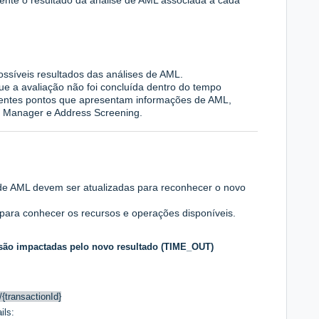
mente o resultado da análise de AML associada a cada
ossíveis resultados das análises de AML.
que a avaliação não foi concluída dentro do tempo
erentes pontos que apresentam informações de AML,
aS Manager e Address Screening.
e AML devem ser atualizadas para reconhecer o novo
 para conhecer os recursos e operações disponíveis.
ão impactadas pelo novo resultado (TIME_OUT)
/{transactionId}
ails: