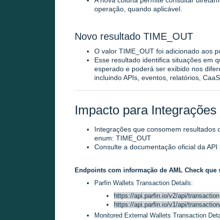
A nova coluna permite consultar direta
operação, quando aplicável.
Novo resultado
TIME_OUT
O valor
TIME_OUT
foi adicionado aos p
Esse resultado identifica situações em 
esperado e poderá ser exibido nos dif
incluindo APIs, eventos, relatórios, Ca
Impacto para Integrações
Integrações que consomem resultados d
enum: TIME_OUT
Consulte a documentação oficial da API
Endpoints com informação de AML Check que s
Parfin Wallets Transaction Details:
https://api.parfin.io/v2/api/transaction
https://api.parfin.io/v1/api/transaction
Monitored External Wallets Transaction Det