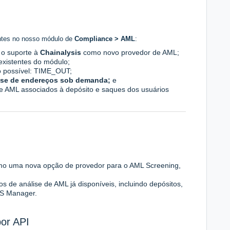
ntes no nosso módulo de
Compliance > AML
:
 o suporte à
Chainalysis
como novo provedor de AML;
 existentes do módulo;
o possível:
TIME_OUT;
ise de endereços sob demanda;
e
de AML associados à depósito e saques dos usuários
omo uma nova opção de provedor para o AML Screening,
os de análise de AML já disponíveis, incluindo depósitos,
aS Manager.
or API